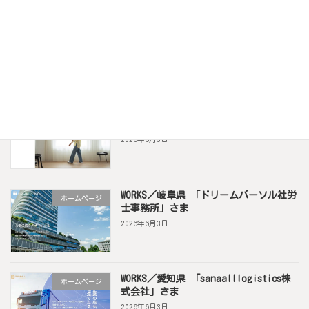
WORKS／岐阜県 インドネシア人専門 特
ホームページ
定技能登録支援機関 「Watarai株式会
社」さま
2026年6月3日
WORKS／イメージコンサルティングサロ
ホームページ
ン「enlight」さま
2026年6月3日
WORKS／岐阜県 「ドリームパーソル社労
ホームページ
士事務所」さま
2026年6月3日
WORKS／愛知県 「sanaalllogistics株
ホームページ
式会社」さま
2026年6月3日